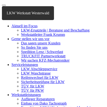
LKW Werkstatt Westerwald
Aktuell im Focus
LKW-Ersatzteile | Beratung und Beschaffung
Werkstattleiter Frank Krumm
Gerne stellen wir uns vor
Das sagen unsere Kunden
So finden Sie uns
Spedition Lenz | Schwerlast
TRUCKFIT Partnerwerkstatt
Wir suchen KFZ-Mechatroniker
Serviceleistungen
LKW Abschleppservice
LKW Waschstrasse
Reifenwechsel für LKW
Sicherheitsprüfung für LKW
TÜV für LKW
TÜV für PKW
Werkstattleistungen
Auflieger Reparaturen
Einbau von Dako Tachograph