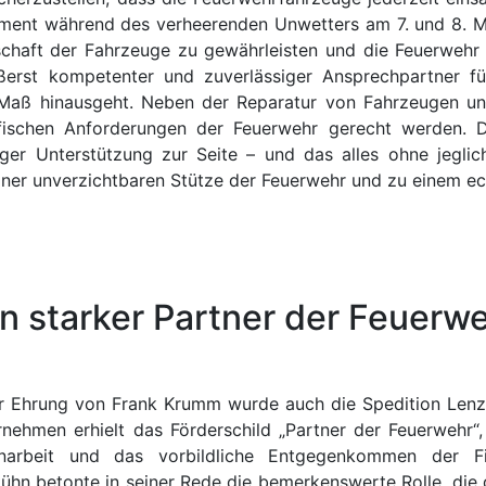
ment während des verheerenden Unwetters am 7. und 8. Mai
schaft der Fahrzeuge zu gewährleisten und die Feuerwehr 
ßerst kompetenter und zuverlässiger Ansprechpartner f
e Maß hinausgeht. Neben der Reparatur von Fahrzeugen u
ifischen Anforderungen der Feuerwehr gerecht werden. 
ger Unterstützung zur Seite – und das alles ohne jeglich
ner unverzichtbaren Stütze der Feuerwehr und zu einem ech
in starker Partner der Feuerw
 Ehrung von Frank Krumm wurde auch die Spedition Lenz 
nehmen erhielt das Förderschild „Partner der Feuerwehr“
arbeit und das vorbildliche Entgegenkommen der F
n betonte in seiner Rede die bemerkenswerte Rolle, die d